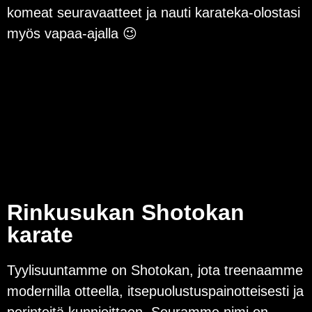
komeat seuravaatteet ja nauti karateka-olostasi
myös vapaa-ajalla 😉
Rinkusukan Shotokan
karate
Tyylisuuntamme on Shotokan, jota treenaamme
modernilla otteella, itsepuolustuspainotteisesti ja
perinteitä kunnioittaen. Seuramme nimi on