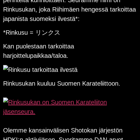
Rinkusukan, joka Riihimäen hengessä tarkoittaa
japanista suomeksi ilvestä*:
*Rinkusu = リンクス
Kan puolestaan tarkoittaa
harjoittelupaikkaa/taloa.
Rinkusukan kuuluu Suomen Karateliittoon.
Olemme kansainvälisen Shotokan järjestön
HDKI:n aktiivijäsen. Suoritamme DAN arvot